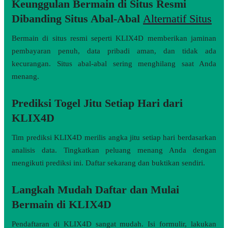
Keunggulan Bermain di Situs Resmi
Dibanding Situs Abal-Abal
Alternatif Situs
Bermain di situs resmi seperti KLIX4D memberikan jaminan
pembayaran penuh, data pribadi aman, dan tidak ada
kecurangan. Situs abal-abal sering menghilang saat Anda
menang.
Prediksi Togel Jitu Setiap Hari dari
KLIX4D
Tim prediksi KLIX4D merilis angka jitu setiap hari berdasarkan
analisis data. Tingkatkan peluang menang Anda dengan
mengikuti prediksi ini. Daftar sekarang dan buktikan sendiri.
Langkah Mudah Daftar dan Mulai
Bermain di KLIX4D
Pendaftaran di KLIX4D sangat mudah. Isi formulir, lakukan