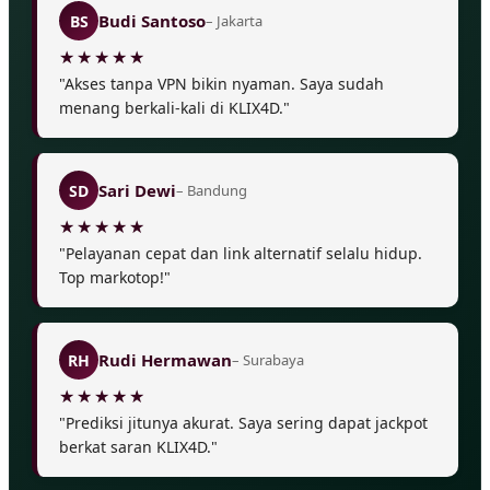
Budi Santoso
BS
– Jakarta
"Akses tanpa VPN bikin nyaman. Saya sudah
menang berkali-kali di KLIX4D."
Sari Dewi
SD
– Bandung
"Pelayanan cepat dan link alternatif selalu hidup.
Top markotop!"
Rudi Hermawan
RH
– Surabaya
"Prediksi jitunya akurat. Saya sering dapat jackpot
berkat saran KLIX4D."