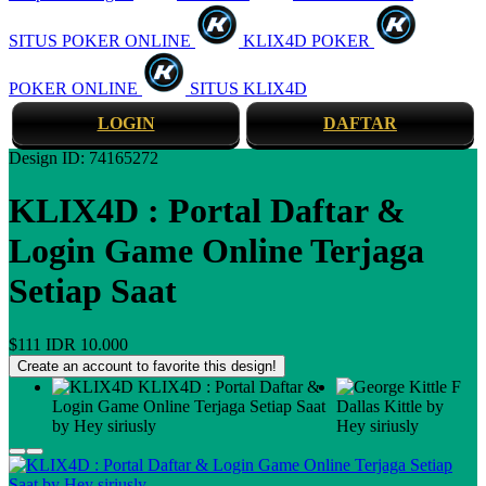
SITUS POKER ONLINE
KLIX4D POKER
POKER ONLINE
SITUS KLIX4D
LOGIN
DAFTAR
Design ID: 74165272
KLIX4D : Portal Daftar &
Login Game Online Terjaga
Setiap Saat
$111
IDR 10.000
Create an account to favorite this design!