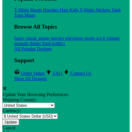
T-Shirts
Shorts
Hoodies
Hats
Kids T-Shirts
Stickers
Tank
Tops
Mugs
Browse All Topics
funny
music
anime
movies
television
sports
sci-fi
vintage
animals
drinks
food
politics
All Popular Designs
Support
Order Status
FAQ
Contact Us
Shop All Designs
Update Your Browsing Preferences
Shipping Country:
Currency:
Cancel