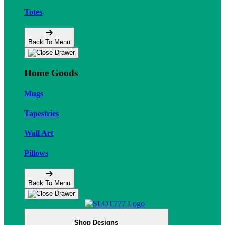
Totes
Back To Menu
Home Goods
Mugs
Tapestries
Wall Art
Pillows
Back To Menu
Shop Designs