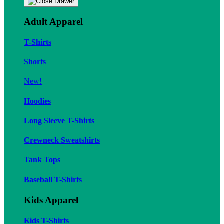
Adult Apparel
T-Shirts
Shorts
New!
Hoodies
Long Sleeve T-Shirts
Crewneck Sweatshirts
Tank Tops
Baseball T-Shirts
Kids Apparel
Kids T-Shirts