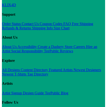
KLIX4D
Support
Order Status
Contact Us
Coupon Codes
FAQ
Free Shipping
Refunds & Returns
Shipping Info
Size Chart
About Us
About Us
Accessibility
Create a Dashery Store
Careers
Hire an
Artist
Social Responsibility
TeePublic Reviews
Explore
All Designs
Content Directory
Featured Artists
Newest Designers
Newest T-Shirts
Tag Directory
Artists
Artist Signup
Design Guide
TeePublic Blog
Follow Us