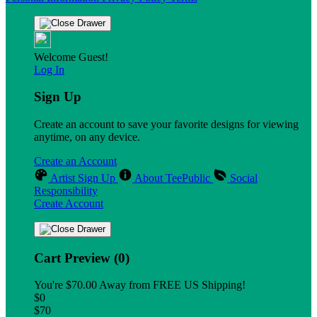
Welcome Guest!
Log In
Sign Up
Create an account to save your favorite designs for viewing
anytime, on any device.
Create an Account
Artist Sign Up
About TeePublic
Social
Responsibility
Create Account
Cart Preview (0)
You're
$70.00
Away from
FREE US Shipping!
$0
$70