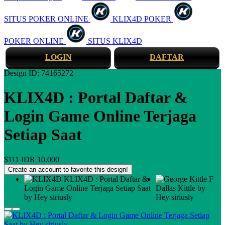
SITUS POKER ONLINE
KLIX4D POKER
POKER ONLINE
SITUS KLIX4D
LOGIN
DAFTAR
Design ID: 74165272
KLIX4D : Portal Daftar &
Login Game Online Terjaga
Setiap Saat
$111
IDR 10.000
Create an account to favorite this design!