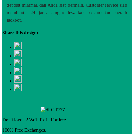
deposit minimal, dan Anda siap bermain. Customer service siap
membantu 24 jam. Jangan lewatkan kesempatan meraih
jackpot.
Share this design:
Don't love it? We'll fix it. For free.
100% Free Exchanges.