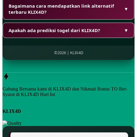
Bagaimana cara mendapatkan link alternatif
▼
terbaru KLIX4D?
Apakah ada prediksi togel dari KLIX4D?
▼
©2026 | KLIX4D
Gabung Bersama kami di KLIX4D dan Nikmati
Bonus TO
Ber-
Syarat di
KLIX4D Hari Ini
KLIX4D