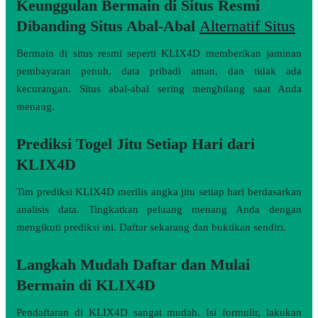
Keunggulan Bermain di Situs Resmi
Dibanding Situs Abal-Abal
Alternatif Situs
Bermain di situs resmi seperti KLIX4D memberikan jaminan
pembayaran penuh, data pribadi aman, dan tidak ada
kecurangan. Situs abal-abal sering menghilang saat Anda
menang.
Prediksi Togel Jitu Setiap Hari dari
KLIX4D
Tim prediksi KLIX4D merilis angka jitu setiap hari berdasarkan
analisis data. Tingkatkan peluang menang Anda dengan
mengikuti prediksi ini. Daftar sekarang dan buktikan sendiri.
Langkah Mudah Daftar dan Mulai
Bermain di KLIX4D
Pendaftaran di KLIX4D sangat mudah. Isi formulir, lakukan