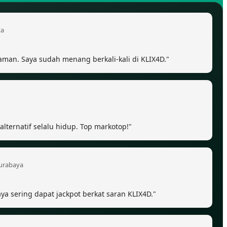
ta
aman. Saya sudah menang berkali-kali di KLIX4D."
alternatif selalu hidup. Top markotop!"
urabaya
Saya sering dapat jackpot berkat saran KLIX4D."