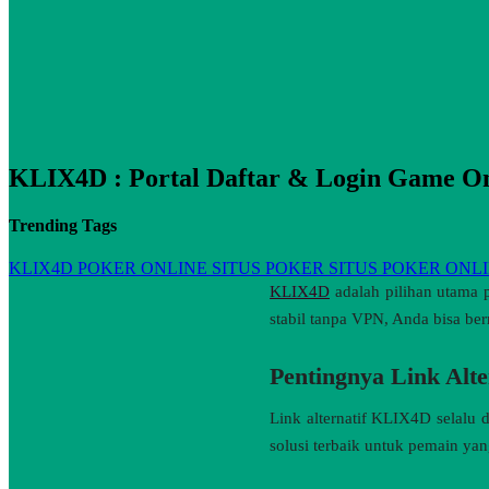
KLIX4D : Portal Daftar & Login Game Onl
Trending Tags
KLIX4D
POKER ONLINE
SITUS POKER
SITUS POKER ONL
KLIX4D
adalah pilihan utama p
stabil tanpa VPN, Anda bisa b
Pentingnya Link Alt
Link alternatif KLIX4D selalu 
solusi terbaik untuk pemain ya