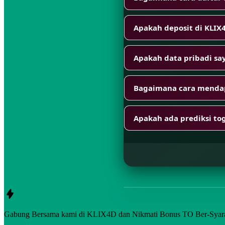
Apakah deposit di KLIX
Apakah data pribadi sa
Bagaimana cara mendapa
Apakah ada prediksi tog
Gabung Bersama kami di KLIX4D dan Nikmati
Bonus TO
Ber-Syara