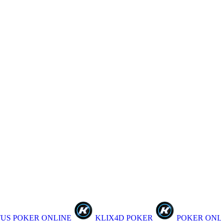
TUS POKER ONLINE
KLIX4D POKER
POKER ON