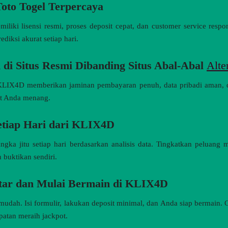
Toto Togel Terpercaya
emiliki lisensi resmi, proses deposit cepat, dan customer service r
ediksi akurat setiap hari.
di Situs Resmi Dibanding Situs Abal-Abal
Alte
i KLIX4D memberikan jaminan pembayaran penuh, data pribadi aman, d
at Anda menang.
Setiap Hari dari KLIX4D
ngka jitu setiap hari berdasarkan analisis data. Tingkatkan peluan
n buktikan sendiri.
ar dan Mulai Bermain di KLIX4D
udah. Isi formulir, lakukan deposit minimal, dan Anda siap bermain.
atan meraih jackpot.