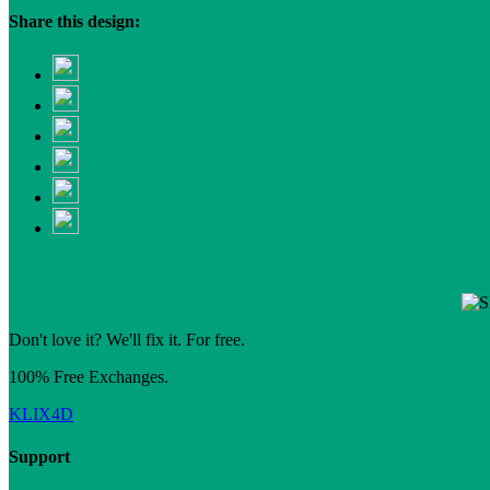
Share this design:
Don't love it? We'll fix it. For free.
100% Free Exchanges.
KLIX4D
Support