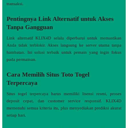
transaksi.
Pentingnya Link Alternatif untuk Akses
Tanpa Gangguan
Link alternatif KLIX4D selalu diperbarui untuk memastikan
Anda tidak terblokir. Akses langsung ke server utama tanpa
hambatan. Ini solusi terbaik untuk pemain yang ingin fokus
pada permainan.
Cara Memilih Situs Toto Togel
Terpercaya
Situs togel terpercaya harus memiliki lisensi resmi, proses
deposit cepat, dan customer service responsif. KLIX4D
memenuhi semua kriteria itu, plus menyediakan prediksi akurat
setiap hari.