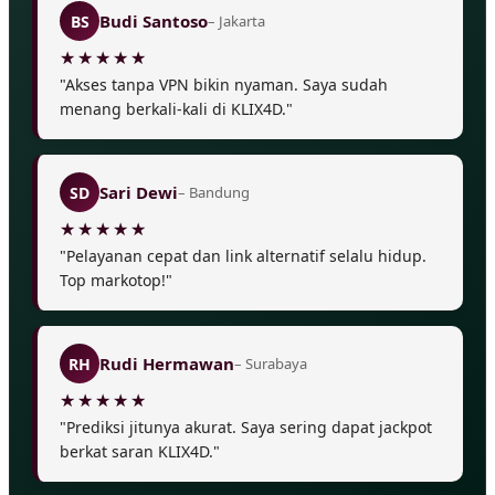
Budi Santoso
BS
– Jakarta
"Akses tanpa VPN bikin nyaman. Saya sudah
menang berkali-kali di KLIX4D."
Sari Dewi
SD
– Bandung
"Pelayanan cepat dan link alternatif selalu hidup.
Top markotop!"
Rudi Hermawan
RH
– Surabaya
"Prediksi jitunya akurat. Saya sering dapat jackpot
berkat saran KLIX4D."