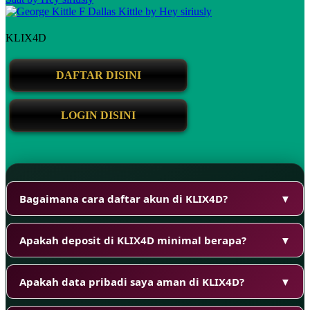
KLIX4D
DAFTAR DISINI
LOGIN DISINI
Bagaimana cara daftar akun di KLIX4D?
▼
Apakah deposit di KLIX4D minimal berapa?
▼
Apakah data pribadi saya aman di KLIX4D?
▼