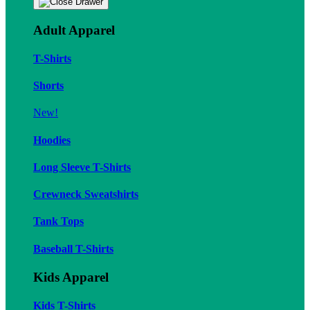
Adult Apparel
T-Shirts
Shorts
New!
Hoodies
Long Sleeve T-Shirts
Crewneck Sweatshirts
Tank Tops
Baseball T-Shirts
Kids Apparel
Kids T-Shirts