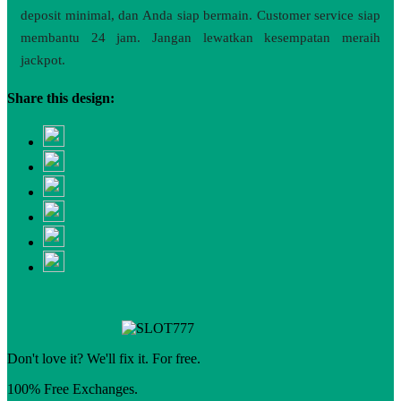
deposit minimal, dan Anda siap bermain. Customer service siap
membantu 24 jam. Jangan lewatkan kesempatan meraih
jackpot.
Share this design:
Don't love it? We'll fix it. For free.
100% Free Exchanges.