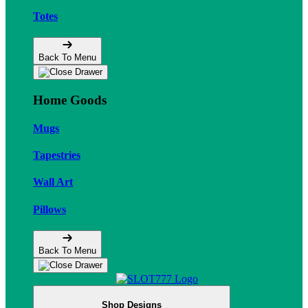
Totes
Back To Menu
Home Goods
Mugs
Tapestries
Wall Art
Pillows
Back To Menu
Shop Designs