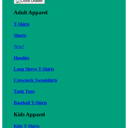
Adult Apparel
T-Shirts
Shorts
New!
Hoodies
Long Sleeve T-Shirts
Crewneck Sweatshirts
Tank Tops
Baseball T-Shirts
Kids Apparel
Kids T-Shirts