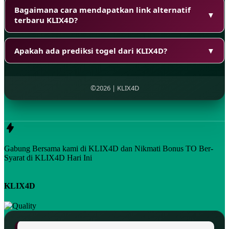
Bagaimana cara mendapatkan link alternatif
▼
terbaru KLIX4D?
Apakah ada prediksi togel dari KLIX4D?
▼
©2026 | KLIX4D
Gabung Bersama kami di KLIX4D dan Nikmati
Bonus TO
Ber-
Syarat di
KLIX4D Hari Ini
KLIX4D