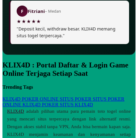
Fitriani
F
– Medan
"Deposit kecil, withdraw besar. KLIX4D memang
situs togel terpercaya."
KLIX4D : Portal Daftar & Login Game
Online Terjaga Setiap Saat
Trending Tags
KLIX4D
POKER ONLINE
SITUS POKER
SITUS POKER
ONLINE
KLIX4D POKER
SITUS KLIX4D
KLIX4D
adalah pilihan utama para pemain toto togel online
yang mencari situs terpercaya dengan link alternatif resmi.
Dengan akses stabil tanpa VPN, Anda bisa bermain kapan saja.
KLIX4D menjamin keamanan dan kenyamanan setiap