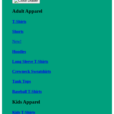
Adult Apparel
T-Shirts
Shorts
New!
Hoodies
Long Sleeve T-Shirts
Crewneck Sweatshirts
Tank Tops
Baseball T-Shirts
Kids Apparel
Kids T-Shirts