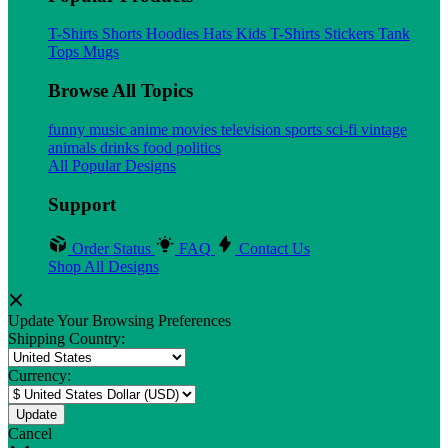
T-Shirts
Shorts
Hoodies
Hats
Kids T-Shirts
Stickers
Tank
Tops
Mugs
Browse All Topics
funny
music
anime
movies
television
sports
sci-fi
vintage
animals
drinks
food
politics
All Popular Designs
Support
Order Status
FAQ
Contact Us
Shop All Designs
Update Your Browsing Preferences
Shipping Country:
Currency:
Cancel