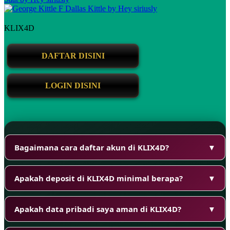
KLIX4D
DAFTAR DISINI
LOGIN DISINI
Bagaimana cara daftar akun di KLIX4D?
▼
Apakah deposit di KLIX4D minimal berapa?
▼
Apakah data pribadi saya aman di KLIX4D?
▼