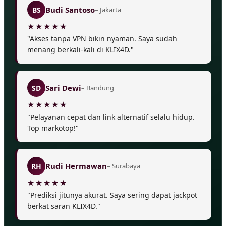
Budi Santoso
BS
– Jakarta
"Akses tanpa VPN bikin nyaman. Saya sudah
menang berkali-kali di KLIX4D."
Sari Dewi
SD
– Bandung
"Pelayanan cepat dan link alternatif selalu hidup.
Top markotop!"
Rudi Hermawan
RH
– Surabaya
"Prediksi jitunya akurat. Saya sering dapat jackpot
berkat saran KLIX4D."