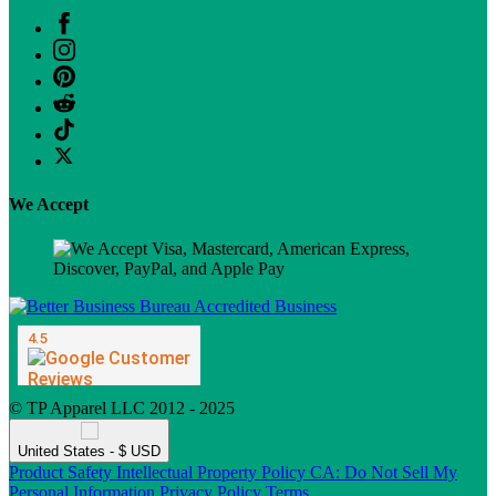
We Accept
© TP Apparel LLC 2012 - 2025
United States - $ USD
Product Safety
Intellectual Property Policy
CA: Do Not Sell My
Personal Information
Privacy Policy
Terms