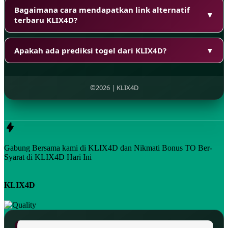
Bagaimana cara mendapatkan link alternatif
▼
terbaru KLIX4D?
Apakah ada prediksi togel dari KLIX4D?
▼
©2026 | KLIX4D
Gabung Bersama kami di KLIX4D dan Nikmati
Bonus TO
Ber-
Syarat di
KLIX4D Hari Ini
KLIX4D