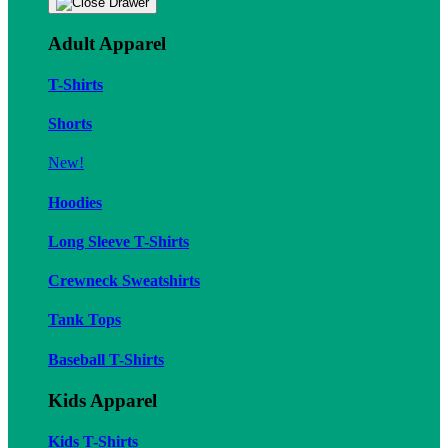
Adult Apparel
T-Shirts
Shorts
New!
Hoodies
Long Sleeve T-Shirts
Crewneck Sweatshirts
Tank Tops
Baseball T-Shirts
Kids Apparel
Kids T-Shirts