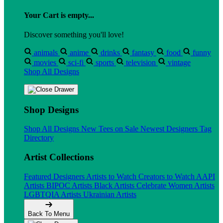
Your Cart is empty...
Discover something you'll love!
animals
anime
drinks
fantasy
food
funny
movies
sci-fi
sports
television
vintage
Shop All Designs
Shop Designs
Shop All Designs
New Tees on Sale
Newest Designers
Tag
Directory
Artist Collections
Featured Designers
Artists to Watch
Creators to Watch
AAPI
Artists
BIPOC Artists
Black Artists
Celebrate Women Artists
LGBTQIA Artists
Ukrainian Artists
Back To Menu