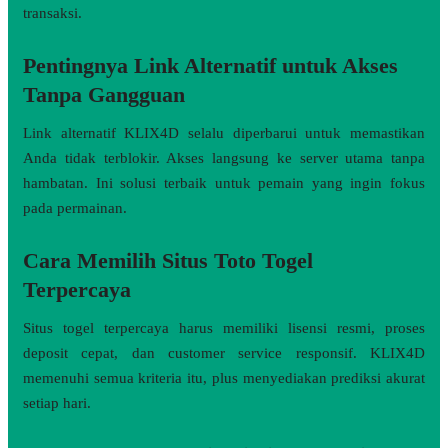
transaksi.
Pentingnya Link Alternatif untuk Akses
Tanpa Gangguan
Link alternatif KLIX4D selalu diperbarui untuk memastikan
Anda tidak terblokir. Akses langsung ke server utama tanpa
hambatan. Ini solusi terbaik untuk pemain yang ingin fokus
pada permainan.
Cara Memilih Situs Toto Togel
Terpercaya
Situs togel terpercaya harus memiliki lisensi resmi, proses
deposit cepat, dan customer service responsif. KLIX4D
memenuhi semua kriteria itu, plus menyediakan prediksi akurat
setiap hari.