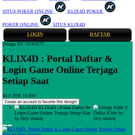
SITUS POKER ONLINE
KLIX4D POKER
POKER ONLINE
SITUS KLIX4D
LOGIN
DAFTAR
Design ID: 74165272
KLIX4D : Portal Daftar &
Login Game Online Terjaga
Setiap Saat
$111
IDR 10.000
Create an account to favorite this design!