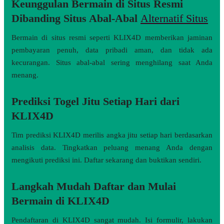
Keunggulan Bermain di Situs Resmi
Dibanding Situs Abal-Abal
Alternatif Situs
Bermain di situs resmi seperti KLIX4D memberikan jaminan
pembayaran penuh, data pribadi aman, dan tidak ada
kecurangan. Situs abal-abal sering menghilang saat Anda
menang.
Prediksi Togel Jitu Setiap Hari dari
KLIX4D
Tim prediksi KLIX4D merilis angka jitu setiap hari berdasarkan
analisis data. Tingkatkan peluang menang Anda dengan
mengikuti prediksi ini. Daftar sekarang dan buktikan sendiri.
Langkah Mudah Daftar dan Mulai
Bermain di KLIX4D
Pendaftaran di KLIX4D sangat mudah. Isi formulir, lakukan