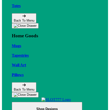
Totes
Back To Menu
Home Goods
Mugs
Tapestries
Wall Art
Pillows
Back To Menu
Shop Designs