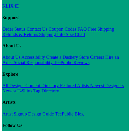
KLIX4D
Support
Order Status
Contact Us
Coupon Codes
FAQ
Free Shipping
Refunds & Returns
Shipping Info
Size Chart
About Us
About Us
Accessibility
Create a Dashery Store
Careers
Hire an
Artist
Social Responsibility
TeePublic Reviews
Explore
All Designs
Content Directory
Featured Artists
Newest Designers
Newest T-Shirts
Tag Directory
Artists
Artist Signup
Design Guide
TeePublic Blog
Follow Us