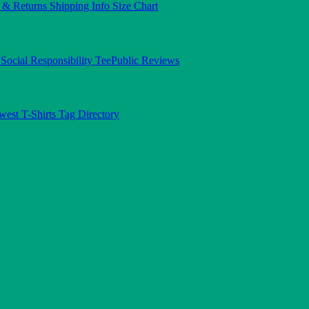
 & Returns
Shipping Info
Size Chart
t
Social Responsibility
TeePublic Reviews
west T-Shirts
Tag Directory