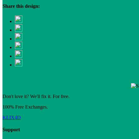
Share this design:
Don't love it? We'll fix it. For free.
100% Free Exchanges.
KLIX4D
Support