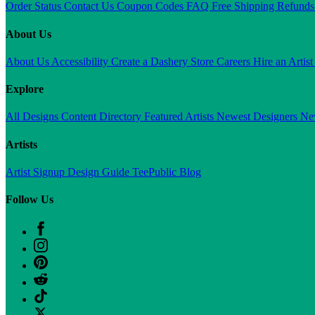
Order Status
Contact Us
Coupon Codes
FAQ
Free Shipping
Refunds
About Us
About Us
Accessibility
Create a Dashery Store
Careers
Hire an Artis
Explore
All Designs
Content Directory
Featured Artists
Newest Designers
Ne
Artists
Artist Signup
Design Guide
TeePublic Blog
Follow Us