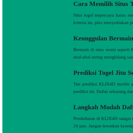
Cara Memilih Situs 
Situs togel terpercaya harus m
kriteria itu, plus menyediakan pr
Keunggulan Bermain 
Bermain di situs resmi sepert
abal-abal sering menghilang sa
Prediksi Togel Jitu 
Tim prediksi KLIX4D merilis a
prediksi ini. Daftar sekarang da
Langkah Mudah Daft
Pendaftaran di KLIX4D sangat m
24 jam. Jangan lewatkan kesemp