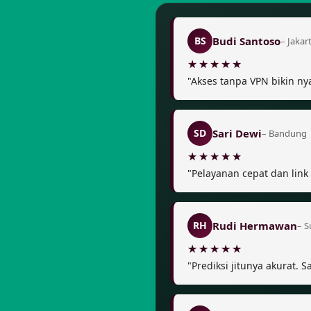
Budi Santoso
BS
– Jakar
"Akses tanpa VPN bikin ny
Sari Dewi
SD
– Bandung
"Pelayanan cepat dan link 
Rudi Hermawan
RH
– S
"Prediksi jitunya akurat. 