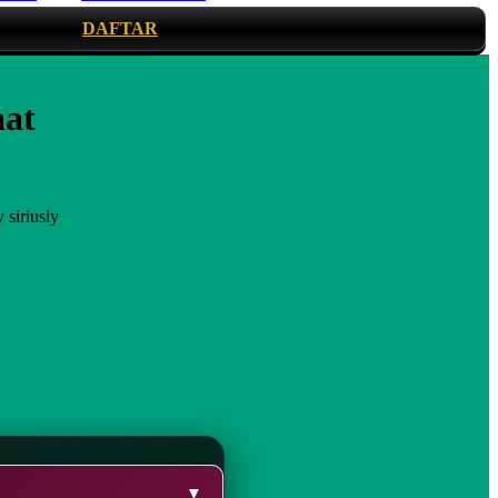
DAFTAR
aat
▼